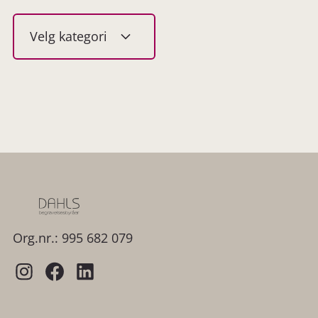
Velg kategori
Vis alle
Aktuelt
Etter seremonien
Før seremonien
Øvrig
Under seremonien
Org.nr.: 995 682 079