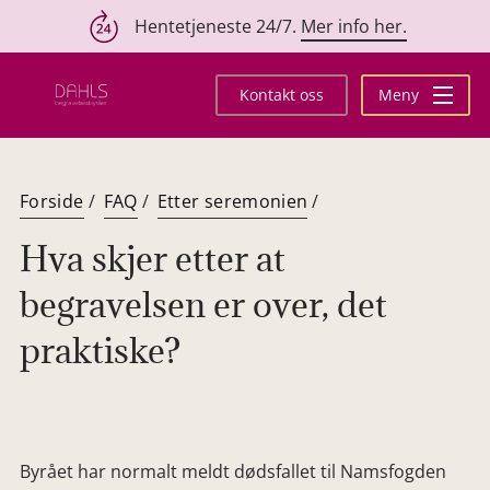
Hentetjeneste 24/7.
Mer info her.
Hopp
til
Kontakt oss
Meny
innhold
Forside
/
FAQ
/
Etter seremonien
/
Hva skjer etter at
begravelsen er over, det
praktiske?
Byrået har normalt meldt dødsfallet til Namsfogden