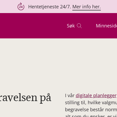
Hentetjeneste 24/7.
Mer info her.
Søk
Minnesid
ravelsen på
I vår
digitale planlegger
stilling til, hvilke valg
begravelse består normal
alt som du ønsker, er vi