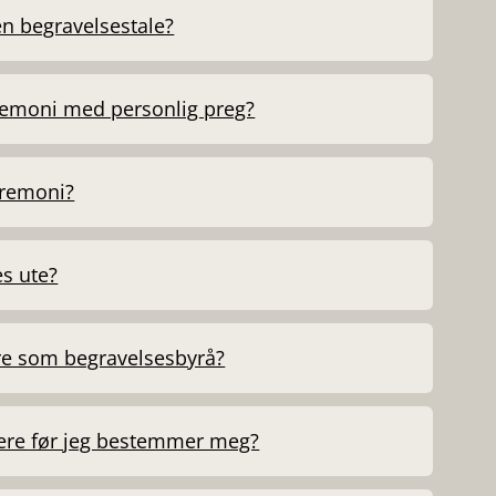
n begravelsestale?
remoni med personlig preg?
eremoni?
s ute?
ere som begravelsesbyrå?
ere før jeg bestemmer meg?