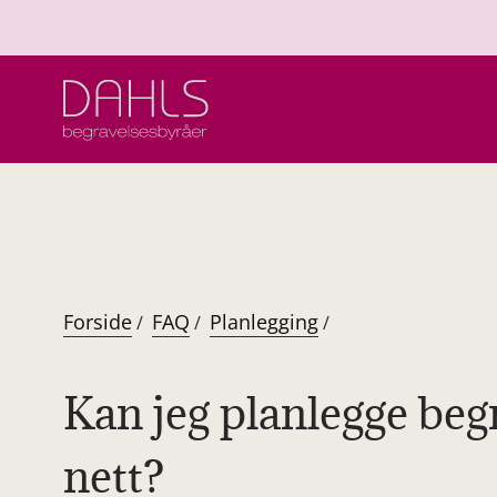
Hopp
til
innhold
Forside
FAQ
Planlegging
/
/
/
Kan jeg planlegge beg
nett?