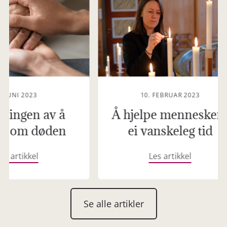
1. JUNI 2023
10. FEBRUAR 2023
ningen av å
Å hjelpe mennesker 
ke om døden
ei vanskeleg tid
es artikkel
Les artikkel
Se alle artikler