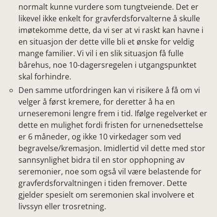
normalt kunne vurdere som tungtveiende. Det er
likevel ikke enkelt for gravferdsforvalterne å skulle
imøtekomme dette, da vi ser at vi raskt kan havne i
en situasjon der dette ville bli et ønske for veldig
mange familier. Vi vil i en slik situasjon få fulle
bårehus, noe 10-dagersregelen i utgangspunktet
skal forhindre.
Den samme utfordringen kan vi risikere å få om vi
velger å først kremere, for deretter å ha en
urneseremoni lengre frem i tid. Ifølge regelverket er
dette en mulighet fordi fristen for urnenedsettelse
er 6 måneder, og ikke 10 virkedager som ved
begravelse/kremasjon. Imidlertid vil dette med stor
sannsynlighet bidra til en stor opphopning av
seremonier, noe som også vil være belastende for
gravferdsforvaltningen i tiden fremover. Dette
gjelder spesielt om seremonien skal involvere et
livssyn eller trosretning.