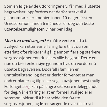
Som en følge av de utfordringene vi får med å utsette
begravelser, oppfordres det derfor sterkt til å
gjennomføre seremonien innen 10-dagersfristen.
Urneseremoni innen 6 måneder er dog den beste
utsettelsesmuligheten vi har per i dag.
Men hva med sorgen?
Å måtte vente med å ta
avskjed, kan etter vår erfaring føre til at du som
etterlatt ofte risikerer å gå igjennom flere og sterkere
sorgreaksjoner enn du ellers ville ha gjort. Dette er
noe du bør tenke nøye gjennom hvis du vurderer å
utsette begravelsen. Dødsfall i familien er
unntakstilstand, og det er derfor forventet at man
endrer planer og tilpasser seg situasjonen best mulig.
Forlenget
sorg
kan på lengre sikt være ødeleggende
for deg. Vår erfaring er at en formell avskjed eller
seremoni bidrar til å bearbeide den første
sorgreaksjonen, og fører sørgende over til et nytt