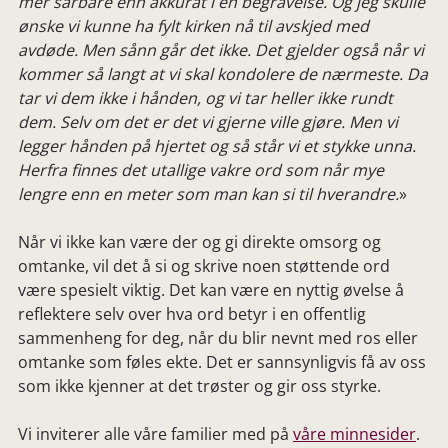
mer sårbare enn akkurat i en begravelse. Og jeg skulle
ønske vi kunne ha fylt kirken nå til avskjed med
avdøde. Men sånn går det ikke. Det gjelder også når vi
kommer så langt at vi skal kondolere de nærmeste. Da
tar vi dem ikke i hånden, og vi tar heller ikke rundt
dem. Selv om det er det vi gjerne ville gjøre. Men vi
legger hånden på hjertet og så står vi et stykke unna.
Herfra finnes det utallige vakre ord som når mye
lengre enn en meter som man kan si til hverandre.
»
Når vi ikke kan være der og gi direkte omsorg og
omtanke, vil det å si og skrive noen støttende ord
være spesielt viktig. Det kan være en nyttig øvelse å
reflektere selv over hva ord betyr i en offentlig
sammenheng for deg, når du blir nevnt med ros eller
omtanke som føles ekte. Det er sannsynligvis få av oss
som ikke kjenner at det trøster og gir oss styrke.
Vi inviterer alle våre familier med på
våre minnesider
.