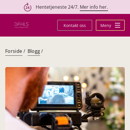
Hentetjeneste 24/7.
Mer info her.
Hopp
til
Kontakt oss
Meny
innhold
Forside
/
Blogg
/